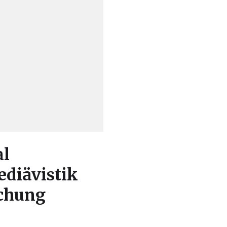
al
ediävistik
schung